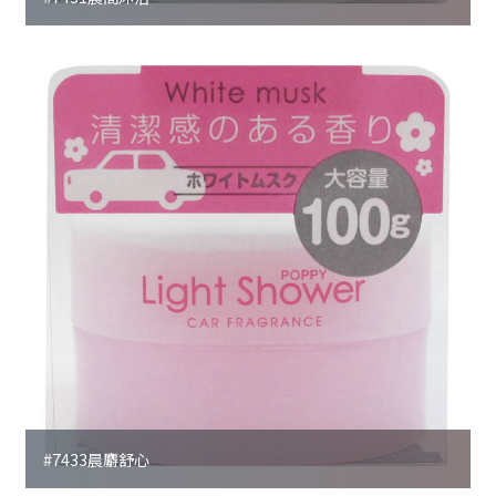
#7433晨麝舒心