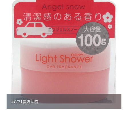
#7721晨陽印雪