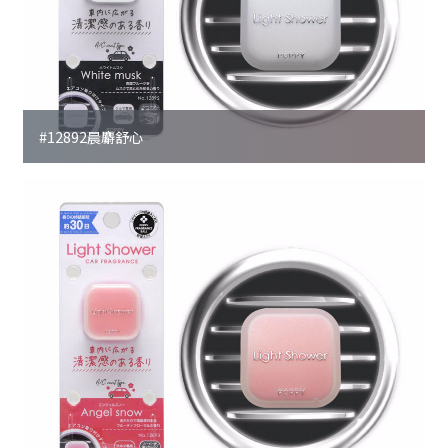
#12892晨麝舒心