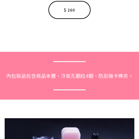
$ 260
內包裝品包含商品本體、冷氣孔顆粒4顆、防刮傷卡榫夾。