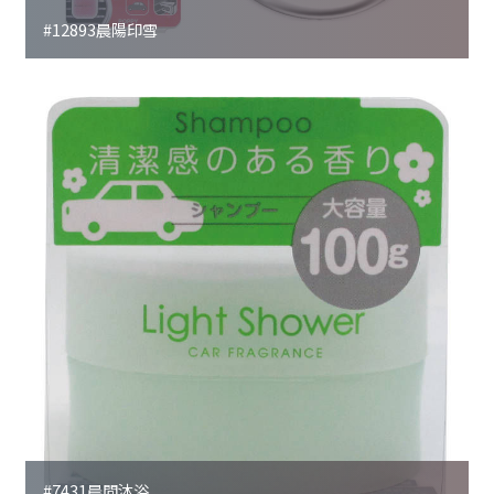
#12893晨陽印雪
#7431晨間沐浴