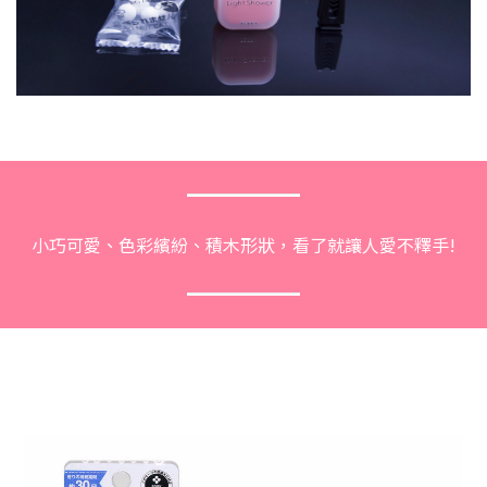
小巧可愛、色彩繽紛、積木形狀，看了就讓人愛不釋手!