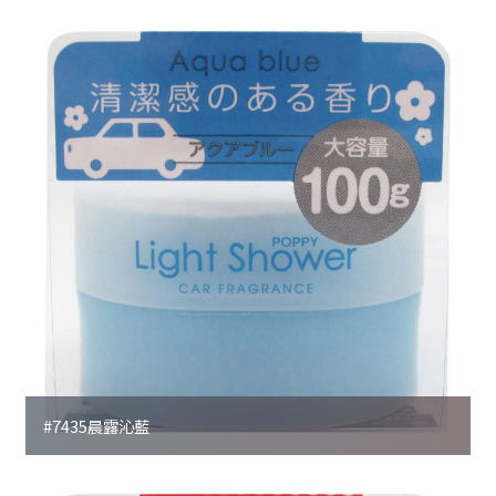
#7435晨露沁藍