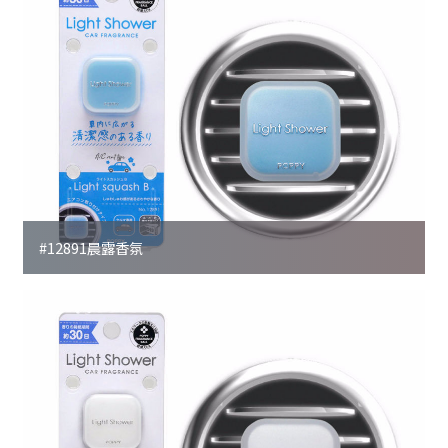
#12891晨露香氛