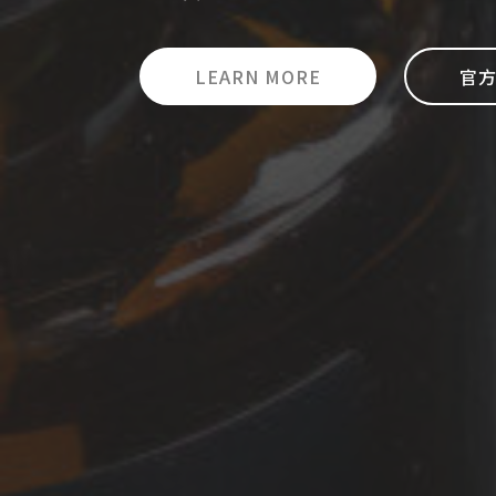
LEARN MORE
官