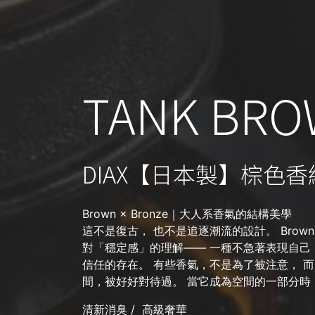
TANK BR
DIAX【日本製】棕色
Brown × Bronze｜大人系香氣的結構美學
這不是復古， 也不是追逐潮流的設計。 Brown 與
對「穩定感」的理解—— 一種不急著表現自己
信任的存在。 有些香氣，不是為了被注意， 而
間，被好好對待過。 當它成為空間的一部分時
清新消臭 / 高級奢華