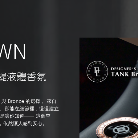
OWN
香緹液體香氛
 Bronze 的選擇， 來自
， 卻能在細節裡，慢慢建立
是讓你知道—— 這個空
，依然讓人感到安心。