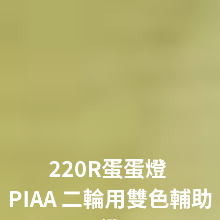
220R蛋蛋燈
PIAA 二輪用雙色輔助